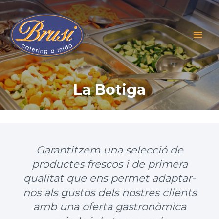
Vés
al
Men
contingut
princ
La Botiga
Garantitzem una selecció de
productes frescos i de primera
qualitat que ens permet adaptar-
nos als gustos dels nostres clients
amb una oferta gastronòmica