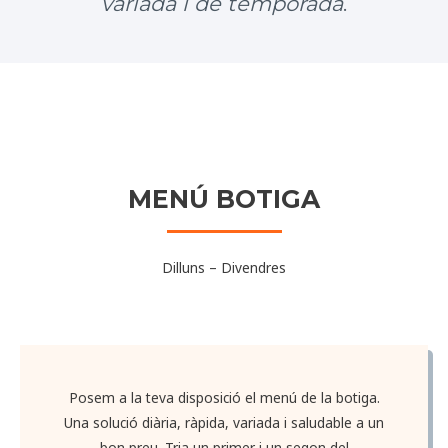
variada i de temporada
.
MENÚ BOTIGA
Dilluns – Divendres
Posem a la teva disposició el menú de la botiga.
Una solució diària, ràpida, variada i saludable a un
bon preu. Tria un primer i un segon del